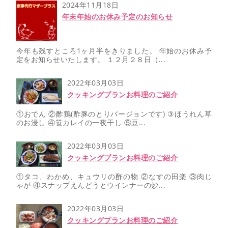
2024年11月18日
年末年始のお休み予定のお知らせ
今年も残すところ1ヶ月半をきりました。 年始のお休み予
定をお知らせいたします。 １２月２８日（...
2022年03月03日
クッキングプランお料理のご紹介
①おでん ②酢鶏(酢豚のとりバージョンです) ③ほうれん草
のお浸し ④笹カレイの一夜干し ⑤豆...
2022年03月03日
クッキングプランお料理のご紹介
①タコ、わかめ、キュウリの酢の物 ②なすの田楽 ③肉じ
ゃが ④スナップえんどうとウインナーの炒...
2022年03月03日
クッキングプランお料理のご紹介