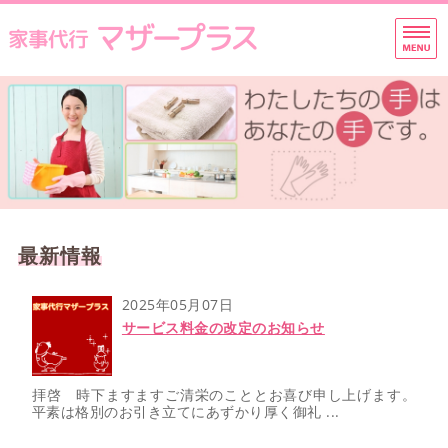
マザープラス
家事代行
お
ホーム
プラン・料金一覧
サービスの流れ
会社概要
最新情報
お問い合わせ
2025年05月07日
サービス料金の改定のお知らせ
拝啓 時下ますますご清栄のこととお喜び申し上げます。
平素は格別のお引き立てにあずかり厚く御礼 ...