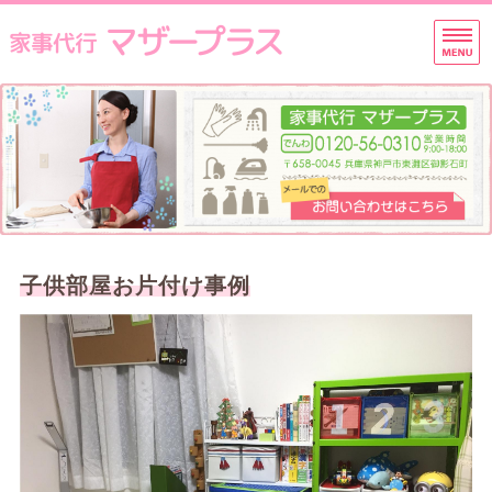
マザープラス
家事代行
お
ホーム
プラン・料金一覧
サービスの流れ
会社概要
子供部屋お片付け事例
お問い合わせ